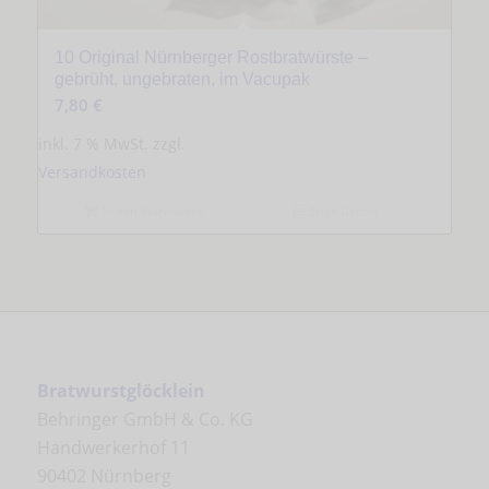
10 Original Nürnberger Rostbratwürste –
gebrüht, ungebraten, im Vacupak
7,80
€
inkl. 7 % MwSt.
zzgl.
Versandkosten
In den Warenkorb
Zeige Details
Bratwurstglöcklein
Behringer GmbH & Co. KG
Handwerkerhof 11
90402 Nürnberg