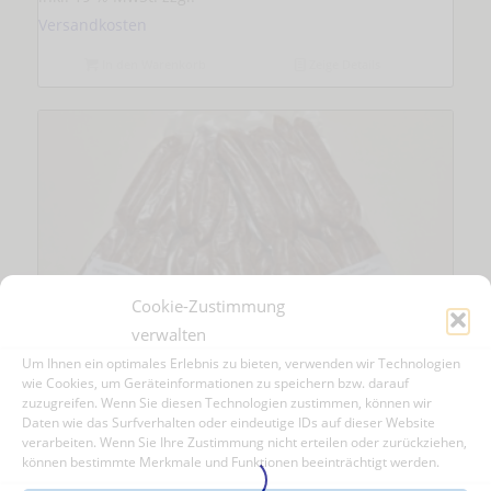
Versandkosten
In den Warenkorb
Zeige Details
Cookie-Zustimmung
verwalten
Um Ihnen ein optimales Erlebnis zu bieten, verwenden wir Technologien
wie Cookies, um Geräteinformationen zu speichern bzw. darauf
zuzugreifen. Wenn Sie diesen Technologien zustimmen, können wir
Daten wie das Surfverhalten oder eindeutige IDs auf dieser Website
verarbeiten. Wenn Sie Ihre Zustimmung nicht erteilen oder zurückziehen,
10 Original Nürnberger Rostbratwürste,
können bestimmte Merkmale und Funktionen beeinträchtigt werden.
geräuchert – im Vacupak