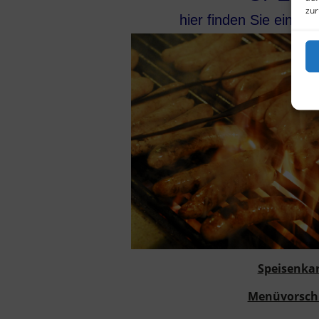
zur
hier finden Sie eine a
Speisenka
Menüvorsch