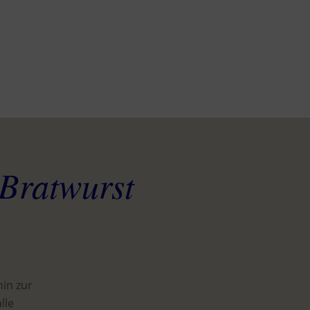
 Bratwurst
in zur
lle