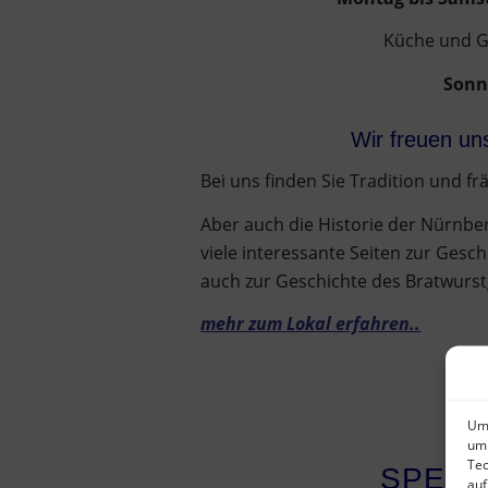
Küche und Gr
Sonn
Wir freuen uns au
Bei uns finden Sie Tradition und fr
Aber auch die Historie der Nürnber
viele interessante Seiten zur Gesc
auch zur Geschichte des Bratwurst
mehr zum Lokal erfahren..
Um 
um 
Tec
SPEIS
auf