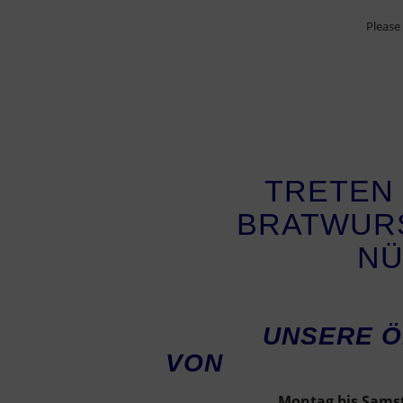
Please
TRETEN 
BRATWURS
N
UNSERE ÖFFN
VON
Montag bis Samst