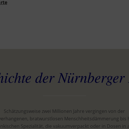
rte
ichte der Nürnberger
Schätzungsweise zwei Millionen Jahre vergingen von der
verhangenen, bratwurstlosen Menschheitsdämmerung bis h
änkischen Spezialität, die vakuumverpackt oder in Dosen in a