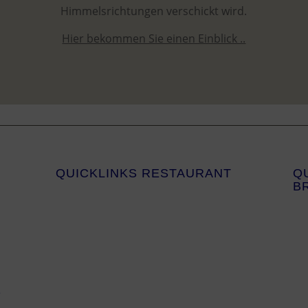
Himmelsrichtungen verschickt wird.
Hier bekommen Sie einen Einblick ..
QUICKLINKS RESTAURANT
Q
B
e