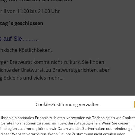
ill von 11:00 bis 21:00 Uhr
tag`s geschlossen
f Sie……..
änkische Köstlichkeiten.
ger Bratwurst kommt nicht zu kurz. Sie finden
hichte der Bratwurst, zu Bratwurstgerichten, aber
glöckleins und vieles mehr…
Cookie-Zustimmung verwalten
Ihnen ein optimales Erlebnis zu bieten, verwenden wir Technologien wie Cookies
Geräteinformationen zu speichern bzw. darauf zuzugreifen. Wenn Sie diesen
hnologien zustimmen, können wir Daten wie das Surfverhalten oder eindeutige 
EN
 dieser Website verarbeiten. Wenn Sie Ihre Zustimmung nicht erteilen oder