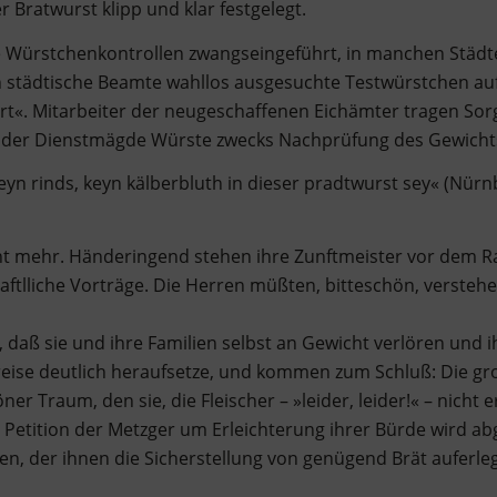
 Bratwurst klipp und klar festgelegt.
e Würstchenkontrollen zwangseingeführt, in manchen Städt
en städtische Beamte wahllos ausgesuchte Testwürstchen auf
hört«. Mitarbeiter der neugeschaffenen Eichämter tragen S
n der Dienstmägde Würste zwecks Nachprüfung des Gewicht
eyn rinds, keyn kälberbluth in dieser pradtwurst sey« (Nür
cht mehr. Händeringend stehen ihre Zunftmeister vor dem R
ftlliche Vorträge. Die Herren müßten, bitteschön, verstehe
, daß sie und ihre Familien selbst an Gewicht verlören und i
Preise deutlich heraufsetze, und kommen zum Schluß: Die groß
ner Traum, den sie, die Fleischer – »leider, leider!« – nicht 
e Petition der Metzger um Erleichterung ihrer Bürde wird ab
n, der ihnen die Sicherstellung von genügend Brät auferleg