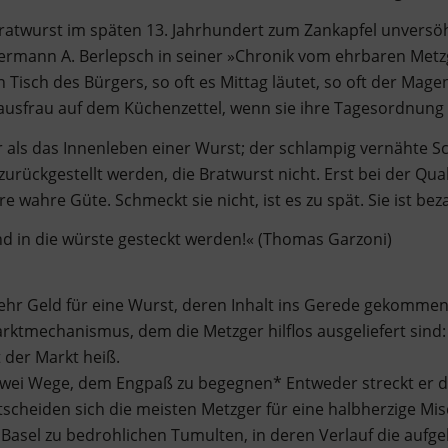
 Bratwurst im späten 13. Jahrhundert zum Zankapfel unversö
t Hermann A. Berlepsch in seiner »Chronik vom ehrbaren Met
Tisch des Bürgers, so oft es Mittag läutet, so oft der Mage
usfrau auf dem Küchenzettel, wenn sie ihre Tagesordnung 
er als das Innenleben einer Wurst; der schlampig vernähte 
zurückgestellt werden, die Bratwurst nicht. Erst bei der Q
e wahre Güte. Schmeckt sie nicht, ist es zu spät. Sie ist be
nd in die würste gesteckt werden!« (Thomas Garzoni)
ehr Geld für eine Wurst, deren Inhalt ins Gerede gekommen 
arktmechanismus, dem die Metzger hilflos ausgeliefert sin
t der Markt heiß.
wei Wege, dem Engpaß zu begegnen* Entweder streckt er di
ntscheiden sich die meisten Metzger für eine halbherzige M
 Basel zu bedrohlichen Tumulten, in deren Verlauf die auf