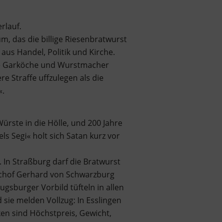
rlauf.
m, das die billige Riesenbratwurst
us Handel, Politik und Kirche.
die Garköche und Wurstmacher
e Straffe uffzulegen als die
«.
rste in die Hölle, und 200 Jahre
s Segi« holt sich Satan kurz vor
. In Straßburg darf die Bratwurst
schof Gerhard von Schwarzburg
gsburger Vorbild tüfteln in allen
ie melden Vollzug: In Esslingen
en sind Höchstpreis, Gewicht,