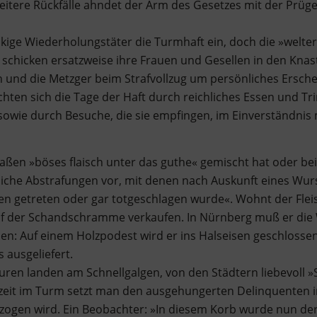
itere Rückfälle ahndet der Arm des Gesetzes mit der Prügel
äckige Wiederholungstäter die Turmhaft ein, doch die »welt
hicken ersatzweise ihre Frauen und Gesellen in den Knast
und die Metzger beim Strafvollzug um persönliches Erschein
ten sich die Tage der Haft durch reichliches Essen und Tri
 sowie durch Besuche, die sie empfingen, im Einverständni
ßen »böses flaisch unter das guthe« gemischt hat oder be
tliche Abstrafungen vor, mit denen nach Auskunft eines Wur
n getreten oder gar totgeschlagen wurde«. Wohnt der Fleis
uf der Schandschramme verkaufen. In Nürnberg muß er die 
n: Auf einem Holzpodest wird er ins Halseisen geschloss
 ausgeliefert.
ren landen am Schnellgalgen, von den Städtern liebevoll »
eit im Turm setzt man den ausgehungerten Delinquenten in
zogen wird. Ein Beobachter: »In diesem Korb wurde nun de