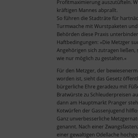
Profitmaximierung auszutüfteln. We
kräftigen Mannes abprallt.
So führen die Stadträte für hartn
Turmwache mit Wurstpaketen und sc
Behörden diese Praxis unterbinden 
Haftbedingungen: »Die Metzger such
Angehörigen sich zutragen ließen,
wie nur möglich zu gestalten.«
Für den Metzger, der bewiesenerma
worden ist, sieht das Gesetz öffen
bürgerliche Ehre geradezu mit Füße
Bratwürste zu Schleuderpreisen a
dann am Hauptmarkt Pranger stehe
Kotwürfen der Gassenjugend hilflos
Ganz unverbesserliche Metzgernatu
genannt. Nach einer Zwangsfastenz
einer gewaltigen Odellache hochge