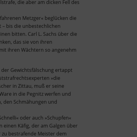
strafe, die aber am dicken Fell des
erfahrenen Metzger« beglücken die
 – bis die unbestechlichen
en bitten. Carl L. Sachs über die
nken, das sie von ihren
s mit ihren Wächtern so angenehm
i der Gewichtsfälschung ertappt
ststrafrechtsexperten »die
cher in Zittau, muß er seine
Ware in die Pegnitz werfen und
en, den Schmähungen und
Schnelli« oder auch »Schupfen«
 einen Käfig, der am Galgen über
r zu bestrafende Meister dem