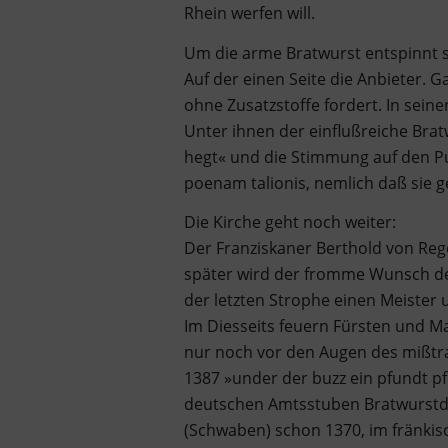
Rhein werfen will.
Um die arme Bratwurst entspinnt s
Auf der einen Seite die Anbieter. 
ohne Zusatzstoffe fordert. In sei
Unter ihnen der einflußreiche Br
hegt« und die Stimmung auf den Pun
poenam talionis, nemlich daß sie 
Die Kirche geht noch weiter:
Der Franziskaner Berthold von Rege
später wird der fromme Wunsch des 
der letzten Strophe einen Meister 
Im Diesseits feuern Fürsten und Mag
nur noch vor den Augen des mißtr
1387 »under der buzz ein pfundt pf
deutschen Amtsstuben Bratwurstde
(Schwaben) schon 1370, im fränki