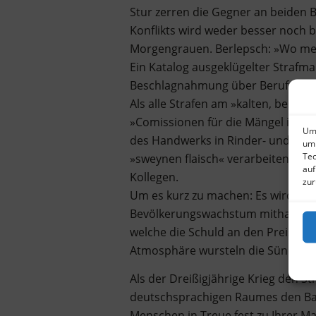
Stur zerren die Gegner an beiden 
Konflikts wird weder besser noch 
Morgengrauen. Berlepsch: »Wo meh
Ein Katalog ausgeklügelter Strafm
Beschlagnahmung über Berufsverbo
Als alle Strafen am »kalten, beso
»Comissionen für die Mängel im M
Um 
des Handwerks in Rinder- und Schw
um 
Tec
»sweynen flaisch« verarbeiten, dür
auf
Kollegen.
zur
Um es kurz zu machen: Es wird no
Bevölkerungswachstum mithalten. 
welche die Schuld an den Preisstei
Atmosphäre wursteln die Sündenbö
Als der Dreißigjährige Krieg den S
deutschsprachigen Raumes den Bach
Menschen in Treue fest zu Ihrer Maj