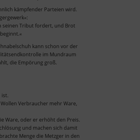
hnlich kämpfender Parteien wird.
zgergewerk«:
n seinen Tribut fordert, und Brot
beginnt.«
Schnabelschuh kann schon vor der
ualitätsendkontrolle im Mundraum
zahlt, die Empörung groß.
ist.
d: Wollen Verbraucher mehr Ware,
e Ware, oder er erhöht den Preis.
ischlösung und machen sich damit
gebrachte Menge die Metzger in den