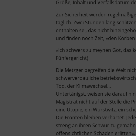
Größe, Inhalt und Verfallsdatum der
Zur Sicherheit werden regelmäßig
täglich. Zwei Stunden lang schlitz
enthalten sei, das nicht hineinge
und finden noch Zeit, »den Körbe
»Ich schwers zu meynen Got, das k
Fünfergericht)
Die Metzger begreifen die Welt ni
schwerverdauliche betriebswirtscha
Tod, der Klimawechsel…
Untertänigst, weisen sie darauf hin
Magistrat nicht auf der Stelle die 
eine Utopie, ein Wurstwitz, ein schö
Die Fronten bleiben verhärtet. Jed
streng an ihren Schwur zu gemahne
offensichtlichen Schaden erlitten«.