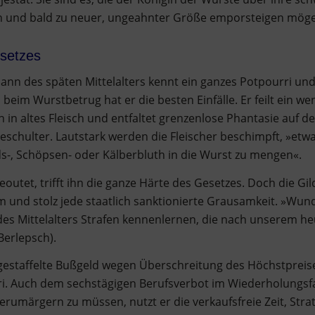
n und bald zu neuer, ungeahnter Größe emporsteigen möge
setzes
mann des späten Mittelalters kennt ein ganzes Potpourri un
 beim Wurstbetrug hat er die besten Einfälle. Er feilt ein w
in altes Fleisch und entfaltet grenzenlose Phantasie auf 
neschulter. Lautstark werden die Fleischer beschimpft, »et
nds-, Schöpsen- oder Kälberbluth in die Wurst zu mengen«.
outet, trifft ihn die ganze Härte des Gesetzes. Doch die Gi
m und stolz jede staatlich sanktionierte Grausamkeit. »Wund
es Mittelalters Strafen kennenlernen, die nach unserem heu
Berlepsch).
 gestaffelte Bußgeld wegen Überschreitung des Höchstpreises
ri. Auch dem sechstägigen Berufsverbot im Wiederholungsfa
erumärgern zu müssen, nutzt er die verkaufsfreie Zeit, Stra