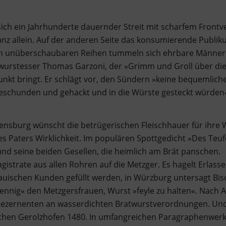
ich ein Jahrhunderte dauernder Streit mit scharfem Frontve
Ganz allein. Auf der anderen Seite das konsumierende Publiku
nen unüberschaubaren Reihen tummeln sich ehrbare Männer a
atwurstesser Thomas Garzoni, der »Grimm und Groll über 
kt bringt. Er schlägt vor, den Sündern »keine bequemlicher
geschunden und gehackt und in die Würste gesteckt würden
nsburg wünscht die betrügerischen Fleischhauer für ihre Wü
Paters Wirklichkeit. Im populären Spottgedicht »Des Teufel
und seine beiden Gesellen, die heimlich am Brät panschen.
istrate aus allen Rohren auf die Metzger. Es hagelt Erlasse
auischen Kunden gefüllt werden, in Würzburg untersagt Bi
ennig« den Metzgersfrauen, Wurst »feyle zu halten«. Nach Au
zernenten an wasserdichten Bratwurstverordnungen. Und s
schen Gerolzhofen 1480. In umfangreichen Paragraphenwerk