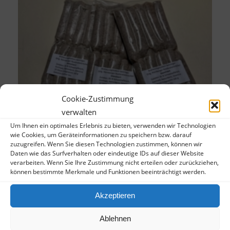
Cookie-Zustimmung
verwalten
Um Ihnen ein optimales Erlebnis zu bieten, verwenden wir Technologien
wie Cookies, um Geräteinformationen zu speichern bzw. darauf
10 Original Nürnberger Rostbratwürste –
zuzugreifen. Wenn Sie diesen Technologien zustimmen, können wir
Daten wie das Surfverhalten oder eindeutige IDs auf dieser Website
gebrüht, ungebraten, im Vacupak
verarbeiten. Wenn Sie Ihre Zustimmung nicht erteilen oder zurückziehen,
7,80
€
können bestimmte Merkmale und Funktionen beeinträchtigt werden.
inkl. 7 % MwSt.
zzgl.
Akzeptieren
Versandkosten
In den Warenkorb
Zeige Details
Ablehnen