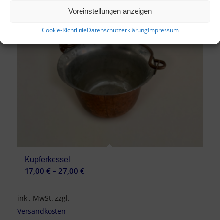
Voreinstellungen anzeigen
Cookie-Richtlinie
Datenschutzerklärung
Impressum
Kupferkessel
17,00
€
–
27,00
€
inkl. MwSt.
zzgl.
Versandkosten