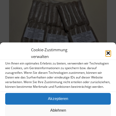
Cookie-Zustimmung
verwalten
Um Ihnen ein optimales Erlebnis zu bieten, verwenden wir Technologien
wie Cookies, um Geräteinformationen zu speichern bzw. darauf
10 Original Nürnberger Rostbratwürste –
zuzugreifen. Wenn Sie diesen Technologien zustimmen, können wir
Daten wie das Surfverhalten oder eindeutige IDs auf dieser Website
gebrüht, ungebraten, im Vacupak
verarbeiten. Wenn Sie Ihre Zustimmung nicht erteilen oder zurückziehen,
7,80
€
können bestimmte Merkmale und Funktionen beeinträchtigt werden.
inkl. 7 % MwSt.
zzgl.
Akzeptieren
Versandkosten
In den Warenkorb
Zeige Details
Ablehnen