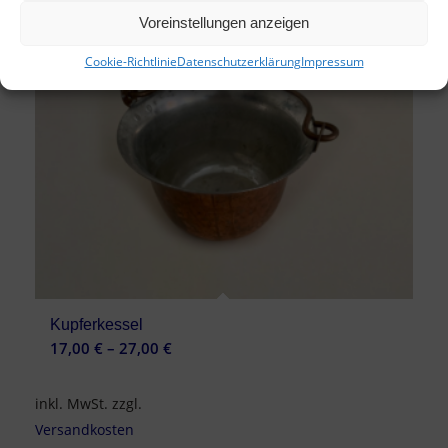
Voreinstellungen anzeigen
Cookie-Richtlinie
Datenschutzerklärung
Impressum
Kupferkessel
17,00
€
–
27,00
€
inkl. MwSt.
zzgl.
Versandkosten