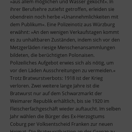
»aus allem möglichen und Wasser gekocht«. In
ihrer Berufsehre zutiefst getroffen, erleiden sie
obendrein noch herbe »Unannehmlichkeiten mit
dem Publikum«. Eine Polizeinotiz aus Würzburg
erwähnt: »An den wenigen Verkaufstagen kommt
es zu unhaltbaren Zuständen, indem sich vor den
Metzgerläden riesige Menschenansammlungen
bildeten, die berüchtigten Polonaisen.
Polizeiliches Aufgebot erwies sich als nötig, um
vor den Läden Ausschreitungen zu vermeiden.«
Trotz Bratwurstverbots: 1918 ist der Krieg
verloren. Zwei weitere lange Jahre ist die
Bratwurst nur auf dem Schwarzmarkt der
Weimarer Republik erhältlich, bis sie 1920 im
Fleischerfachgeschäft wieder auftaucht. Im selben
Jahr wählen die Bürger des Ex-Herzogtums
Coburg per Volksentscheid Franken zur neuen
Heimat. Die Bratwurstbastion an der Grenze zu