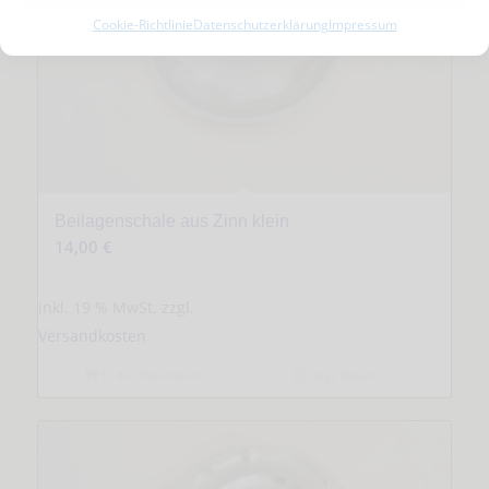
Cookie-Richtlinie
Datenschutzerklärung
Impressum
Beilagenschale aus Zinn klein
14,00
€
inkl. 19 % MwSt.
zzgl.
Versandkosten
In den Warenkorb
Zeige Details