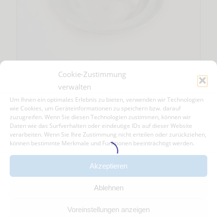
Cookie-Zustimmung
Beilagenschale aus Zinn groß
verwalten
25,00
€
Um Ihnen ein optimales Erlebnis zu bieten, verwenden wir Technologien
wie Cookies, um Geräteinformationen zu speichern bzw. darauf
inkl. 19 % MwSt.
zzgl.
zuzugreifen. Wenn Sie diesen Technologien zustimmen, können wir
Daten wie das Surfverhalten oder eindeutige IDs auf dieser Website
Versandkosten
verarbeiten. Wenn Sie Ihre Zustimmung nicht erteilen oder zurückziehen,
können bestimmte Merkmale und Funktionen beeinträchtigt werden.
In den Warenkorb
Zeige Details
Akzeptieren
Ablehnen
Voreinstellungen anzeigen